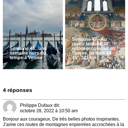
Semaine 47 - Au
revoir latitude 38°,
Semaine 48...une
retour progressif en
semaine hors du
Suisse, latitude 44-
temps à Venise
45°, 311 km
4 réponses
Philippe Dufaux
dit:
octobre 28, 2022 à 10:50 am
Bonjour aux courageux. De très belles photos inspirantes.
J'aime ces routes de montagnes enpierrées accrochées à la