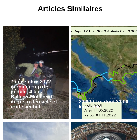
Articles Similaires
7 décembre 2022,
dernier coup de
pédale: 4 km-
Ballens-Mollens, 0
degré, o dénivelé et
20'000 km dont 8'000
route sèche!
km à vélo