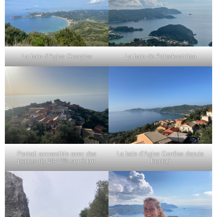
La baie d’Agios Georgios
La baie de Paleokastritsa
Pentati accessible avec des
La baie d’Agios Gordios depuis
pentes de 10-12% sur 3 km
Pentati