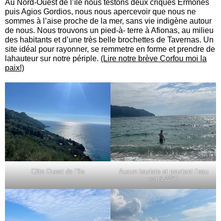
Au Nord-Ouest de l’île nous testons deux criques Ermones
puis Agios Gordios, nous nous apercevoir que nous ne
sommes à l’aise proche de la mer, sans vie indigène autour
de nous. Nous trouvons un pied-à- terre à Afionas, au milieu
des habitants et d’une très belle brochettes de Tavernas. Un
site idéal pour rayonner, se remmetre en forme et prendre de
lahauteur sur notre périple.
(Lire notre brève Corfou moi la
paix!)
Côte Ouest de l’île
Aucun touriste et pourtant l’eau
est à 22°C