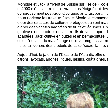
Monique et Jack, arrivent de Suisse sur l’île de Pico 
et 4000 mètres carré d’un terrain plus éloigné qui dev
généreusement pesticidé. Quelques ananas, bananiers et
nourrir oriente les travaux. Jack et Monique commence
créer des espaces de cultures protégées du vent mais 
glaner des variétés adaptées de fruits et légumes. En 
gouteuse des produits de la terre. Ils doivent appren
adaptées. Jack cultive en buttes et en permaculture, u
sols. L’espace du maraîchage est revu progressivemen
fruits. En dehors des produits de base (sucre, farine, p
Aujourd’hui, le jardin de l’Escale de l’Atlantic offr
citrons, avocats, anones, figues, raisins, châtaignes,