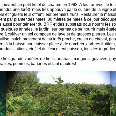
et ouvrent un petit hôtel de charme en 1992. A leur arrivée, le t
iendra une forêt) mais très appauvri par la culture de la vigne 
 figuiers leur offrent leur premiers fruits. Restaurer la maison 
nt par planter des haies. 80 mètres de haies à ce jour découpe le
aussi pour générer du BRF et des substrats pour nourrir les sols
quelques années, le jardin leur permet de se nourrir mais égaleme
dre à cultiver un sol composé de lave et de grosses pierres. Le
tilise mulch provenant de sa forêt proche, crottin de cheval, poul
t à la baisse pour laisser place à de nombreux arbres fruitiers
roduits laitiers, etc.) et de l’excellent poisson, tous les ingrédie
e une très grande variétés de fruits: ananas, mangues, goyaves,
 fraises, pommes, bananes et tant d’autres!