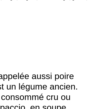
appelée aussi poire
st un légume ancien.
re consommé cru ou
rpaccio, en soupe,