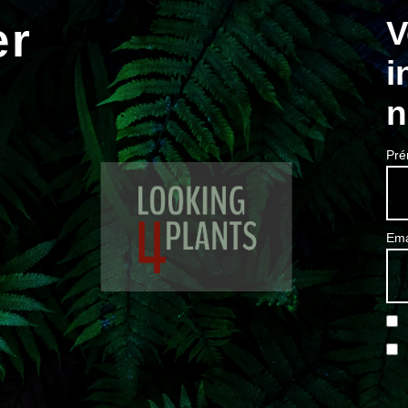
V
er
i
n
Pré
Ema