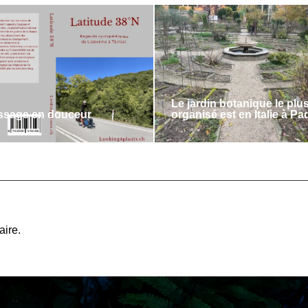
Le jardin botanique le plu
issage en douceur
organisé est en Italie à P
ire.