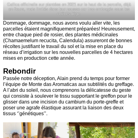
Gallica officinalis sur plantées en 2021 sur le haut de la parcelle, déjà
en fleurs, mais limités dans leur pousse car trop ombragés sous les
chênes liège.
Dommage, dommage, nous avons voulu aller vite, les
parcelles étaient magnifiquement préparées! Heureusement,
entre chaque pied de rosier, des plantes médicinales
(Chamaemelum recucita, Calendula) assureront de bonnes
récoltes justifiant le travail du sol et la mise en place du
réseau d’irrigation sur les nouvelles parcelles de 4 hectares
mises en production cette année.
Rebondir
Passée notre déception, Alain prend du temps pour former
l’équipe de Monte das Aromaticas aux subtilités du greffage.
A l’abri du soleil, nous comprenons la délicatesse du geste
qui consiste à soulever le tissu supportant le greffon pour le
glisser dans une incision du cambium du porte-greffe et
poser une agrafe élastique assurant la liaison des deux
tissus ‘’génétiques’’.