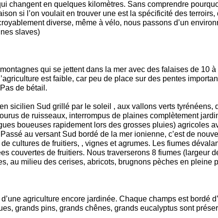
, qui changent en quelques kilomètres. Sans comprendre pourquo
ison si l’on voulait en trouver une est la spécificité des terroirs,
 incroyablement diverse, même à vélo, nous passons d’un envir
ines slaves)
des montagnes qui se jettent dans la mer avec des falaises de 10 
 l’agriculture est faible, car peu de place sur des pentes import
 Pas de bétail.
 sicilien Sud grillé par le soleil , aux vallons verts tyrénéens,
rcourus de ruisseaux, interrompus de plaines complètement jardi
agues boueuses rapidement lors des grosses pluies) agricoles ave
 Passé au versant Sud bordé de la mer ionienne, c’est de nouvea
te de cultures de fruitiers, , vignes et agrumes. Les fiumes dév
ées couvertes de fruitiers. Nous traverserons 8 fiumes (largeur
 au milieu des cerises, abricots, brugnons pèches en pleine p
d’une agriculture encore jardinée. Chaque champs est bordé d’une
ques, grands pins, grands chênes, grands eucalyptus sont prése