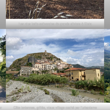
Les plus belle soliveraies de grands oliviers à Gioia
ur
Côte ioniennes, grillée, vieux village caché par l’urbanisme