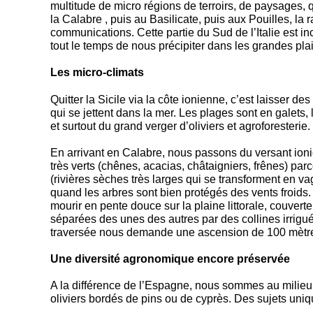
multitude de micro régions de terroirs, de paysages
la Calabre , puis au Basilicate, puis aux Pouilles, la ra
communications. Cette partie du Sud de l’Italie est
tout le temps de nous précipiter dans les grandes pla
Les micro-climats
Quitter la Sicile via la côte ionienne, c’est laisser 
qui se jettent dans la mer. Les plages sont en galets,
et surtout du grand verger d’oliviers et agroforesterie.
En arrivant en Calabre, nous passons du versant ionien
très verts (chênes, acacias, châtaigniers, frênes) pa
(rivières sèches très larges qui se transforment en v
quand les arbres sont bien protégés des vents froids.
mourir en pente douce sur la plaine littorale, couver
séparées des unes des autres par des collines irrigu
traversée nous demande une ascension de 100 mètres,
Une diversité agronomique encore préservée
A la différence de l’Espagne, nous sommes au milieu 
oliviers bordés de pins ou de cyprès. Des sujets uni