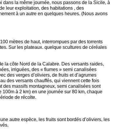
i dans la même journée, nous passons de la Sicile, à
 de leur exploitation, des habitations , des
onnement à un autre en quelques heures. (Nous avons
à 100 mètres de haut, interrompues par des torrents
antes. Sur les plateaux. quelque scultures de céréales
 de la côte Nord de la Calabre. Des versants raides,
nées, irriguées, des « fiumes » semi canalisées
c des verges d’oliviers, de fruits et d’agrumes
u des versants chauffés, qui viennent cette fois
alant des massifs montagneux, semi canalisées sont
 de 100m à 2 km) en une journée sur 80 km, chaque
ériode de récolte.
 autre espèce, les fruits sont bordés d’oliviers, les
rvés.