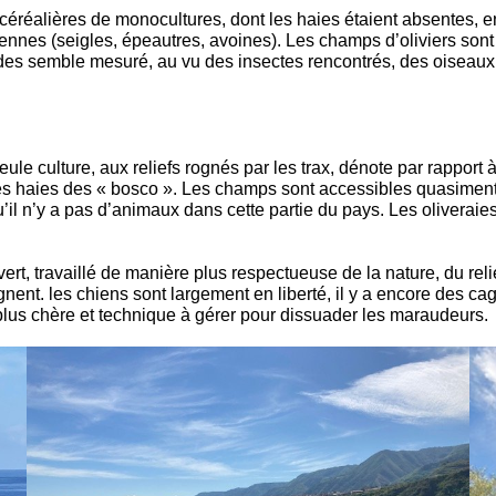
céréalières de monocultures, dont les haies étaient absentes, 
nes (seigles, épeautres, avoines). Les champs d’oliviers sont 
des semble mesuré, au vu des insectes rencontrés, des oiseaux,
culture, aux reliefs rognés par les trax, dénote par rapport à c
des haies des « bosco ». Les champs sont accessibles quasiment
e qu’il n’y a pas d’animaux dans cette partie du pays. Les oliver
ert, travaillé de manière plus respectueuse de la nature, du reli
soignent. les chiens sont largement en liberté, il y a encore des
us chère et technique à gérer pour dissuader les maraudeurs.