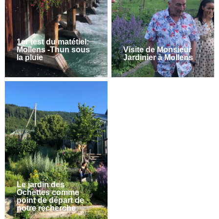
1er test du matétiel:
Mollens -Thun sous
Visite de Monsieur
la pluie
Jardinier à Mollens
Le jardin des
Ochettes comme
point de départ de
notre recherche