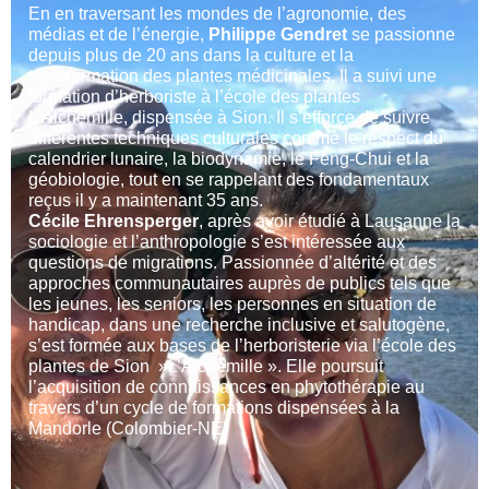
En en traversant les mondes de l’agronomie, des
médias et de l’énergie,
Philippe Gendret
se passionne
depuis plus de 20 ans dans la culture et la
transformation des plantes médicinales, Il a suivi une
formation d’herboriste à l’école des plantes
L’Alchémille, dispensée à Sion. Il s’efforce de suivre
différentes techniques culturales comme le respect du
calendrier lunaire, la biodynamie, le Feng-Chui et la
géobiologie, tout en se rappelant des fondamentaux
reçus il y a maintenant 35 ans.
Cécile Ehrensperger
, après avoir étudié à Lausanne la
sociologie et l’anthropologie s’est intéressée aux
questions de migrations. Passionnée d’altérité et des
approches communautaires auprès de publics tels que
les jeunes, les seniors, les personnes en situation de
handicap, dans une recherche inclusive et salutogène,
s’est formée aux bases de l’herboristerie via l’école des
plantes de Sion »L’Alchémille ». Elle poursuit
l’acquisition de connaissances en phytothérapie au
travers d’un cycle de formations dispensées à la
Mandorle (Colombier-NE)