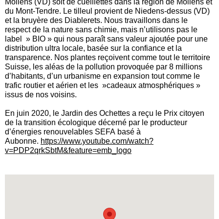
Mollens (VD) soit de cueillettes dans la région de Mollens et
du Mont-Tendre. Le tilleul provient de Niedens-dessus (VD)
et la bruyère des Diablerets. Nous travaillons dans le
respect de la nature sans chimie, mais n’utilisons pas le
label » BIO » qui nous paraît sans valeur ajoutée pour une
distribution ultra locale, basée sur la confiance et la
transparence. Nos plantes reçoivent comme tout le territoire
Suisse, les aléas de la pollution provoquée par 8 millions
d’habitants, d’un urbanisme en expansion tout comme le
trafic routier et aérien et les »cadeaux atmosphériques »
issus de nos voisins.
En juin 2020, le Jardin des Ochettes a reçu le Prix citoyen
de la transition écologique décerné par le producteur
d’énergies renouvelables SEFA basé à
Aubonne.
https://www.youtube.com/watch?
v=PDP2qrkSbtM&feature=emb_logo