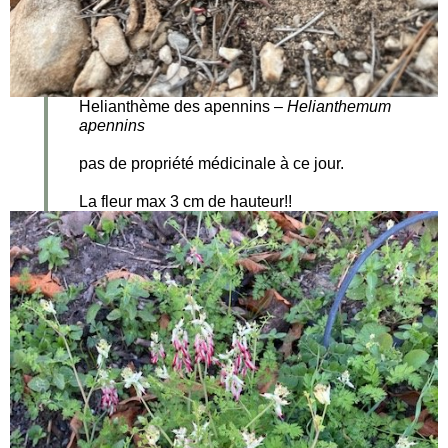
Helianthème des apennins –
Helianthemum
apennins
pas de propriété médicinale à ce jour.
La fleur max 3 cm de hauteur!!