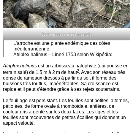
Jeune pousse après incendie
L’arroche est une plante endémique des côtes
méditerranéenne
Atriplex halimus – Linné 1753 selon Wikipédia:
Atriplex halimus
est un arbrisseau halophyte (qui pousse en
2
terrain salé) de 1,5 m à 2 m de haut
. Avec son réseau très
dense de rameaux dressés à partir du sol, il forme des
buissons très touffus, impénétrables. Sa croissance est
rapide et il peut s’étendre grâce à ses rejets souterrains.
Le feuillage est persistant. Les feuilles sont petites, alternes,
pétiolées, de forme ovale à rhomboïdale, entières, de
couleur gris argenté sur les deux faces. Les tiges et les
feuilles sont recouvertes de petites écailles qui donnent un
aspect velouté.