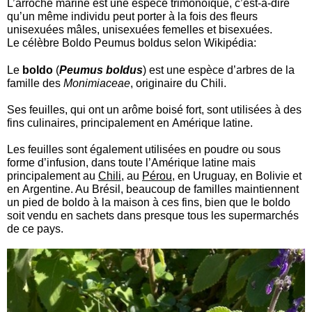
L’arroche marine est une espèce trimonoïque, c’est-à-dire
qu’un même individu peut porter à la fois des fleurs
unisexuées mâles, unisexuées femelles et bisexuées.
Le célèbre Boldo Peumus boldus selon Wikipédia:
Le
boldo
(
Peumus boldus
) est une espèce d’arbres de la
famille des
Monimiaceae
, originaire du Chili.
Ses feuilles, qui ont un arôme boisé fort, sont utilisées à des
fins culinaires, principalement en Amérique latine.
Les feuilles sont également utilisées en poudre ou sous
forme d’infusion, dans toute l’Amérique latine mais
principalement au
Chili
, au
Pérou
, en Uruguay, en Bolivie et
en Argentine. Au Brésil, beaucoup de familles maintiennent
un pied de boldo à la maison à ces fins, bien que le boldo
soit vendu en sachets dans presque tous les supermarchés
de ce pays.