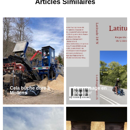
Articles Similaires
Cela bûche dure à
Atterrissage en
Mollens
douceur