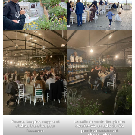
Fleures, bougies, nappes et
La salle de vente des plantes
chaises blanches pour
transformée en salle de fête
l’occasion
pour les musiciens et