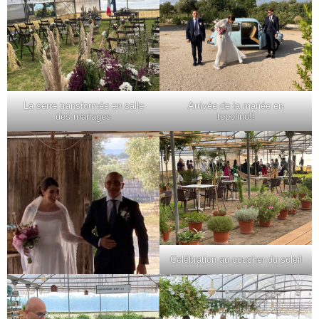
La serre transformée en salle
Arrivée de la mariée en
des mariages
topolino!!
Celébration au coucher du soleil