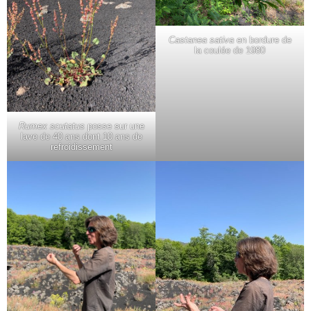
Castanea sativa
en bordure de
la coulée de 1980
Rumex scutatus
posse sur une
lave de 40 ans dont 10 ans de
refroidissement