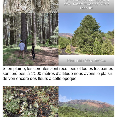
par l’homme pour récupérer la
sève, faisant usage de colle à
l’époque
Pino laricio
Pinus laricina
Si en plaine, les céréales sont récoltées et toutes les pairies
sont brûlées, à 1’500 mètres d’altitude nous avons le plaisir
de voir encore des fleurs à cette époque.