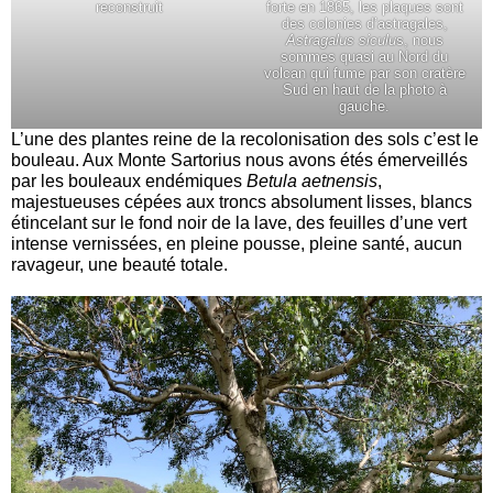
reconstruit
forte en 1865, les plaques sont
des colonies d’astragales,
Astragalus siculu
s, nous
sommes quasi au Nord du
volcan qui fume par son cratère
Sud en haut de la photo à
gauche.
L’une des plantes reine de la recolonisation des sols c’est le
bouleau. Aux Monte Sartorius nous avons étés émerveillés
par les bouleaux endémiques
Betula aetnensis
,
majestueuses cépées aux troncs absolument lisses, blancs
étincelant sur le fond noir de la lave, des feuilles d’une vert
intense vernissées, en pleine pousse, pleine santé, aucun
ravageur, une beauté totale.