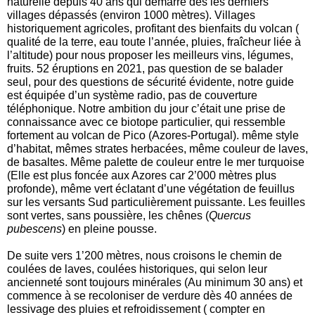
naturelle depuis 40 ans qui démarre dès les derniers
villages dépassés (environ 1000 mètres). Villages
historiquement agricoles, profitant des bienfaits du volcan (
qualité de la terre, eau toute l’année, pluies, fraîcheur liée à
l’altitude) pour nous proposer les meilleurs vins, légumes,
fruits. 52 éruptions en 2021, pas question de se balader
seul, pour des questions de sécurité évidente, notre guide
est équipée d’un système radio, pas de couverture
téléphonique. Notre ambition du jour c’était une prise de
connaissance avec ce biotope particulier, qui ressemble
fortement au volcan de Pico (Azores-Portugal). même style
d’habitat, mêmes strates herbacées, même couleur de laves,
de basaltes. Même palette de couleur entre le mer turquoise
(Elle est plus foncée aux Azores car 2’000 mètres plus
profonde), même vert éclatant d’une végétation de feuillus
sur les versants Sud particulièrement puissante. Les feuilles
sont vertes, sans poussière, les chênes (
Quercus
pubescens
) en pleine pousse.
De suite vers 1’200 mètres, nous croisons le chemin de
coulées de laves, coulées historiques, qui selon leur
ancienneté sont toujours minérales (Au minimum 30 ans) et
commence à se recoloniser de verdure dès 40 années de
lessivage des pluies et refroidissement ( compter en