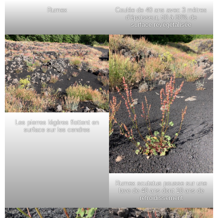
Rumex
Coulée de 40 ans avec 3 mètres
d’épaisseur, 50 à 60% de
surface revégétalisée
Les pierres légères flottent en
surface sur les cendres
Rumex scutatus pousse sur une
lave de 40 ans dont 10 ans de
refroidissement