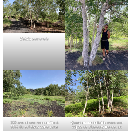
Betula aetnensis
150 ans et une reconquête à
Quasi aucun individu mais une
90% du sol dans cette zone
cépée de plusieurs troncs, un