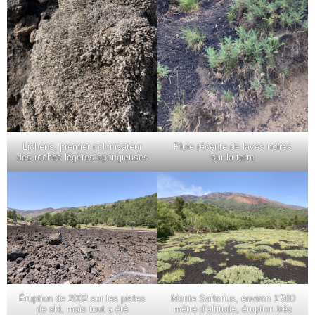
Lichens, premier colonisateur
Pluie récente de laves noires
des roches légères spongieuses
sur la terre
Éruption de 2002 sur les pistes
Monte Sartorius, environ 1’500
de ski, mais tout a été
mètre d’altitude, éruption très