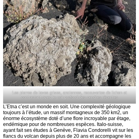
Les pierres de laves grises, anciennes, recouvertes de lichen et
contrastant avec le noir profond des cendres récentes
L’Etna c’est un monde en soit. Une complexité géologique
toujours à l’étude, un massif montagneux de 350 km2, un
énorme écosystème doté d’une flore incroyable par étage,
endémique pour de nombreuses espèces. Italo-suisse,
ayant fait ses études à Genève, Flavia Condorelli vit sur les
flancs du volcan depuis plus de 20 ans et accompagne les