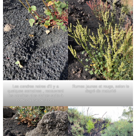
Les cendres noires d’il y a
Rumex jaunes et rouge, selon le
quelques semaines , recouvrent
degré de maturité
les cendres plus claires suite à
notre creuse de 3 cm.