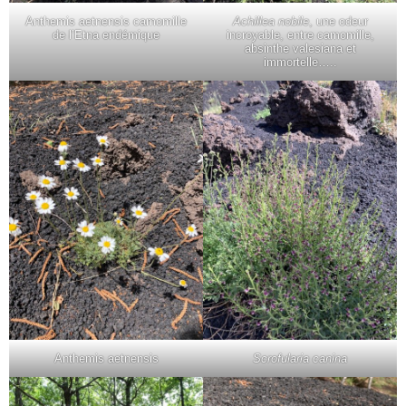
Anthemis aetnensis camomille
Achillea nobile
, une odeur
de l’Etna endémique
incroyable, entre camomille,
absinthe valesiana et
immortelle…..
Anthemis aetnensis
Scrofularia canina