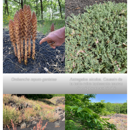
Orobanche rapum-genistae
Astragalus siculus.
Coussin de
la belle-mère tapissante pourvu
d’un épine en extrémité