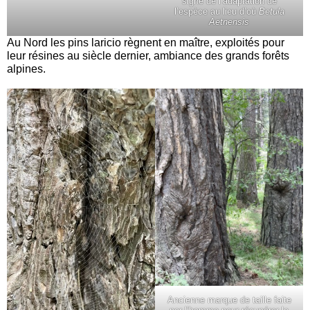
signe de l’adaptation de
l’espèce au lieu d’où
Betula
Aetnensis
Au Nord les pins laricio règnent en maître, exploités pour
leur résines au siècle dernier, ambiance des grands forêts
alpines.
Ancienne marque de taille faite