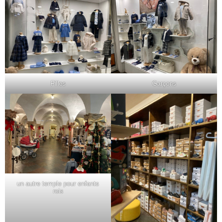
Filles
Garçons
un autre temple pour enfants
rois