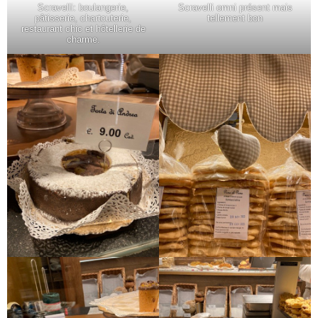
Scravelli: boulangerie,
Scravelli omni présent mais
pâtisserie, chartcuterie,
tellement bon
restaurant chic et hôtellerie de
charme.