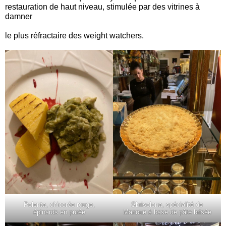
restauration de haut niveau, stimulée par des vitrines à
damner
le plus réfractaire des weight watchers.
Polenta, chicorée rouge,
Sbrisolona, spécialité de
épinards en purée
Manoue à base de pâte brisée