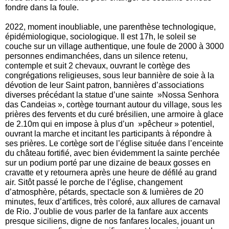
fondre dans la foule.
2022, moment inoubliable, une parenthèse technologique,
épidémiologique, sociologique. Il est 17h, le soleil se
couche sur un village authentique, une foule de 2000 à 3000
personnes endimanchées, dans un silence retenu,
contemple et suit 2 chevaux, ouvrant le cortège des
congrégations religieuses, sous leur bannière de soie à la
dévotion de leur Saint patron, bannières d’associations
diverses précédant la statue d’une sainte »Nossa Senhora
das Candeias », cortège tournant autour du village, sous les
prières des fervents et du curé brésilien, une armoire à glace
de 2.10m qui en impose à plus d’un »pêcheur » potentiel,
ouvrant la marche et incitant les participants à répondre à
ses prières. Le cortège sort de l’église située dans l’enceinte
du château fortifié, avec bien évidemment la sainte perchée
sur un podium porté par une dizaine de beaux gosses en
cravatte et y retournera après une heure de défilé au grand
air. Sitôt passé le porche de l’église, changement
d’atmosphère, pétards, spectacle son & lumières de 20
minutes, feux d’artifices, très coloré, aux allures de carnaval
de Rio. J’oublie de vous parler de la fanfare aux accents
presque siciliens, digne de nos fanfares locales, jouant un