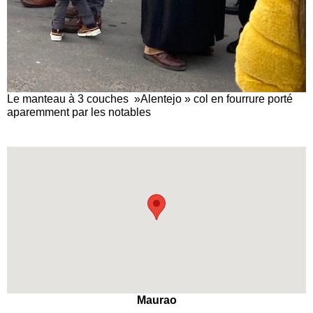
Le manteau à 3 couches »Alentejo » col en fourrure porté
aparemment par les notables
Maurao