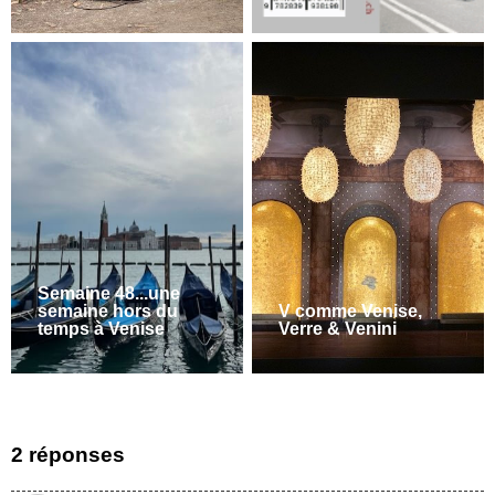
Semaine 48...une
semaine hors du
V comme Venise,
temps à Venise
Verre & Venini
2 réponses