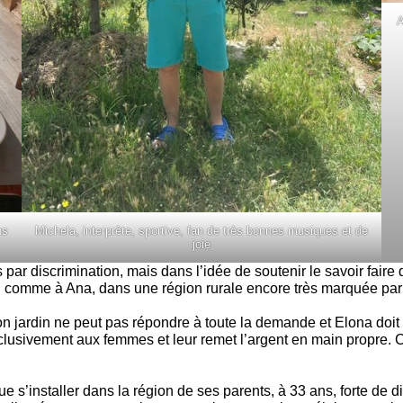
A
ns
Michela, interprète, sportive, fan de très bonnes musiques et de
joie
ar discrimination, mais dans l’idée de soutenir le savoir fair
omme à Ana, dans une région rurale encore très marquée par un f
 son jardin ne peut pas répondre à toute la demande et Elona doi
lusivement aux femmes et leur remet l’argent en main propre. C
e s’installer dans la région de ses parents, à 33 ans, forte de di