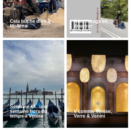
Cela bûche dure à
Atterrissage en
Mollens
douceur
Semaine 48...une
semaine hors du
V comme Venise,
temps à Venise
Verre & Venini