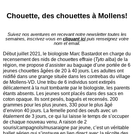
Chouette, des chouettes à Mollens!
Suivez nos aventures en recevant notre newsletter toutes les
semaines, inscrivez-vous en
cliquant ici
puis renseignez votre
nom et email.
Début juillet 2021, le biologiste Marc Bastardot en charge du
recensement des nids de chouettes effraie (
Tyto alba
) de la
région, me propose d’assister au baguage d’une portée de 6
jeunes chouettes âgées de 20 à 40 jours. Les adultes ont
nidifié dans une grange située dans les contrebas du village
de Mollens-VD. Une tribu de 6 individus sont extirpés
délicatement à la nuit tombante par le biologiste, les parents
étants absents. Les jeunes sont placés dans des sacs en
coton opaque. Ils sont pesés, bagués et recensés. 200
grammes pour les plus jeunes, 330 pour le plus âgé
d’environ 40 jours. La femelle pond des oeufs avec un
étalement de 3 jours, ce qui lui laisse le temps de s’occuper
de chaque nouveau venu. A raison de 2
souris/campagnols/musaraigne par jeune, c’est un véritable
ballet aérien qui s’instaure en lien direct avec la récolte des