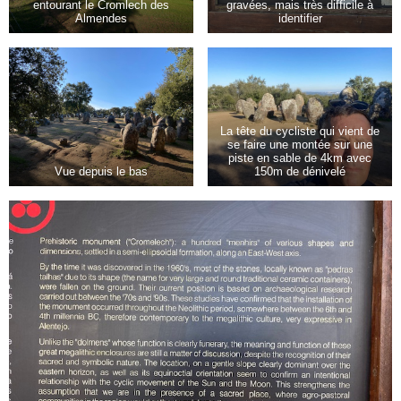
entourant le Cromlech des
gravées, mais très difficile à
Almendes
identifier
La tête du cycliste qui vient de
se faire une montée sur une
piste en sable de 4km avec
Vue depuis le bas
150m de dénivelé