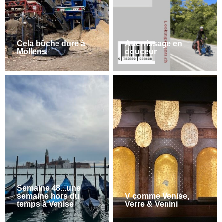
Cela bûche dure à
Atterrissage en
Mollens
douceur
Semaine 48...une
semaine hors du
V comme Venise,
temps à Venise
Verre & Venini