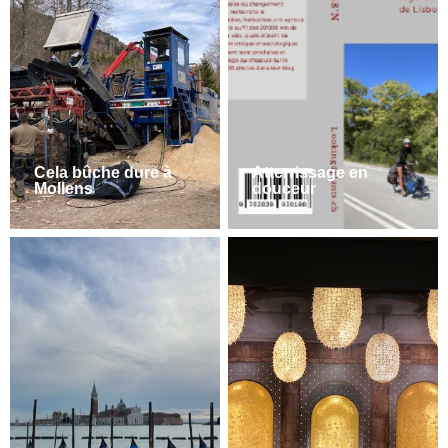
Cela bûche dure à
Atterrissage en
Mollens
douceur